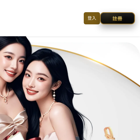
简体
聯絡我們
網站地圖
樂城下載
3a娛樂LEO下載
手機版下載THA